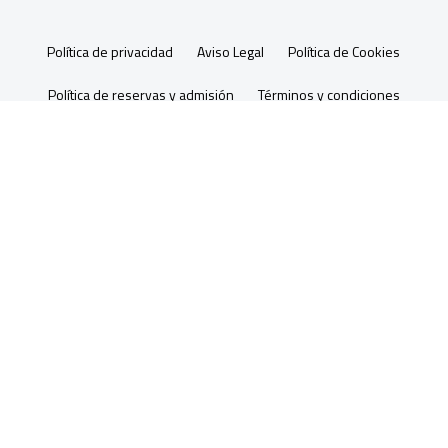
Política de privacidad
Aviso Legal
Política de Cookies
Política de reservas y admisión
Términos y condiciones
Condiciones Ruleta
Preguntas frecuentes
Nota sobre las promociones:
Sólo serán válidas si están
anunciadas en la web
La Tía Juana 2025
Banner de Consentimiento de Cookies por Real Cookie
Banner